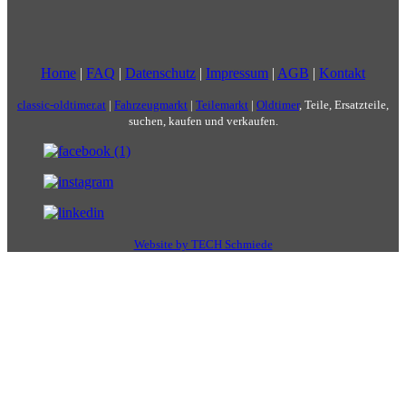
Home
|
FAQ
|
Datenschutz
|
Impressum
|
AGB
|
Kontakt
classic-oldtimer.at
|
Fahrzeugmarkt
|
Teilemarkt
|
Oldtimer
, Teile, Ersatzteile,
suchen, kaufen und verkaufen.
Website by TECH Schmiede