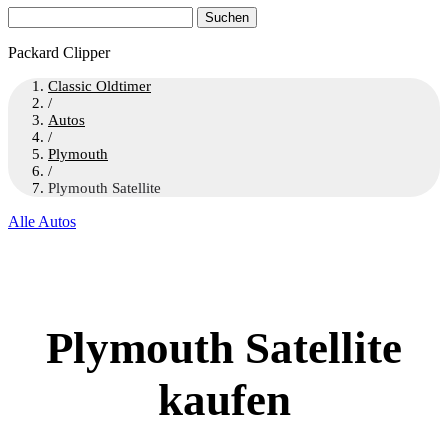
Suchen
nach:
Packard Clipper
Classic Oldtimer
/
Autos
/
Plymouth
/
Plymouth Satellite
Alle Autos
Plymouth Satellite
kaufen