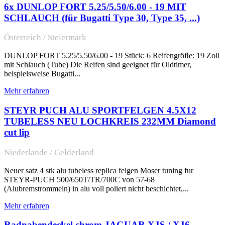
6x DUNLOP FORT 5.25/5.50/6.00 - 19 MIT
SCHLAUCH (für Bugatti Type 30, Type 35, ...)
Österreich / Steiermark
DUNLOP FORT 5.25/5.50/6.00 - 19 Stück: 6 Reifengröﬂe: 19 Zoll
mit Schlauch (Tube) Die Reifen sind geeignet für Oldtimer,
beispielsweise Bugatti...
Mehr erfahren
STEYR PUCH ALU SPORTFELGEN 4.5X12
TUBELESS NEU LOCHKREIS 232MM Diamond
cut lip
Niederlande / Gelderland
Neuer satz 4 stk alu tubeless replica felgen Moser tuning fur
STEYR-PUCH 500/650T/TR/700C von 57-68
(Alubremstrommeln) in alu voll poliert nicht beschichtet,...
Mehr erfahren
Radnabendeckel chrom JAGUAR XJS / XJ6