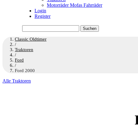
Motorräder Mofas Fahrräder
Login
Register
Suchen
nach:
Classic Oldtimer
/
Traktoren
/
Ford
/
Ford 2000
Alle Traktoren