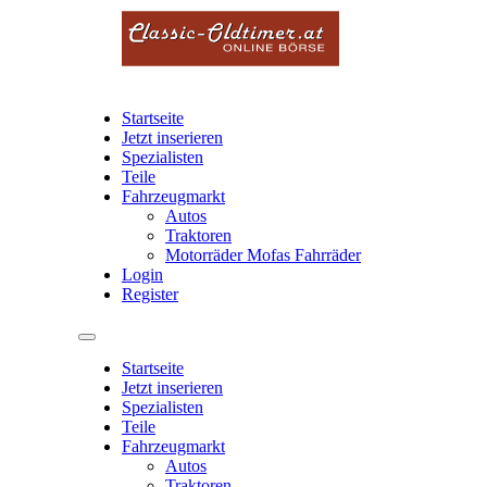
Startseite
Jetzt inserieren
Spezialisten
Teile
Fahrzeugmarkt
Autos
Traktoren
Motorräder Mofas Fahrräder
Login
Register
Startseite
Jetzt inserieren
Spezialisten
Teile
Fahrzeugmarkt
Autos
Traktoren