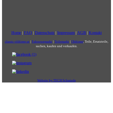
Home
|
FAQ
|
Datenschutz
|
Impressum
|
AGB
|
Kontakt
classic-oldtimer.at
|
Fahrzeugmarkt
|
Teilemarkt
|
Oldtimer
, Teile, Ersatzteile,
suchen, kaufen und verkaufen.
Website by TECH Schmiede