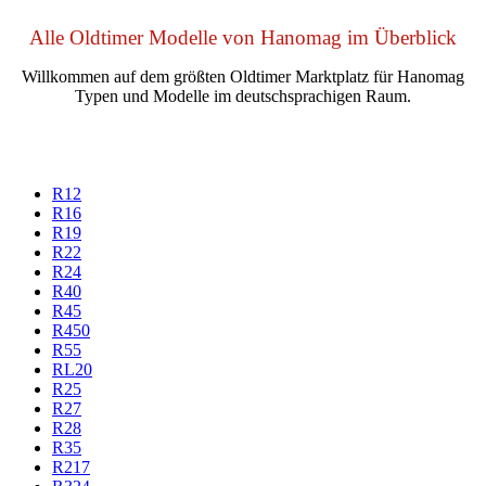
Alle Oldtimer Modelle von Hanomag im Überblick
Willkommen auf dem größten Oldtimer Marktplatz für Hanomag
Typen und Modelle im deutschsprachigen Raum.
R12
R16
R19
R22
R24
R40
R45
R450
R55
RL20
R25
R27
R28
R35
R217