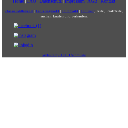
Home
|
FAQ
|
Datenschutz
|
Impressum
|
AGB
|
Kontakt
classic-oldtimer.at
|
Fahrzeugmarkt
|
Teilemarkt
|
Oldtimer
, Teile, Ersatzteile,
suchen, kaufen und verkaufen.
Website by TECH Schmiede