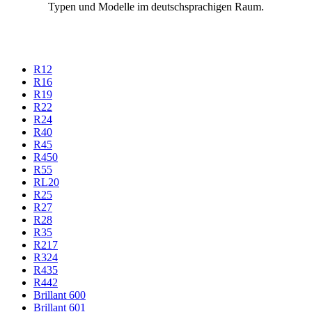
Typen und Modelle im deutschsprachigen Raum.
R12
R16
R19
R22
R24
R40
R45
R450
R55
RL20
R25
R27
R28
R35
R217
R324
R435
R442
Brillant 600
Brillant 601