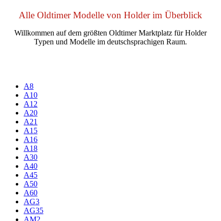
Alle Oldtimer Modelle von Holder im Überblick
Willkommen auf dem größten Oldtimer Marktplatz für Holder
Typen und Modelle im deutschsprachigen Raum.
A8
A10
A12
A20
A21
A15
A16
A18
A30
A40
A45
A50
A60
AG3
AG35
AM2