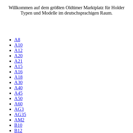
Willkommen auf dem größten Oldtimer Marktplatz für Holder
Typen und Modelle im deutschsprachigen Raum.
A8
A10
A12
A20
A21
A15
A16
A18
A30
A40
A45
A50
A60
AG3
AG35
AM2
B10
B12