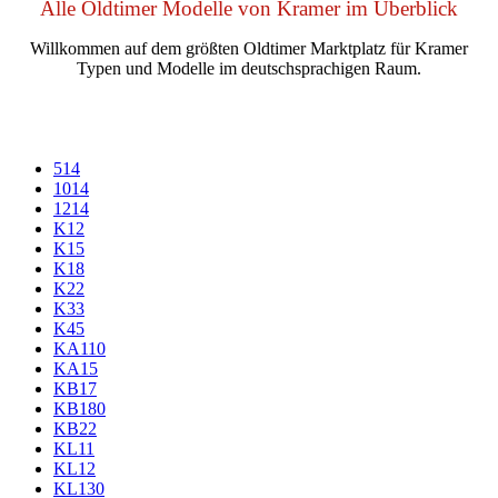
Alle Oldtimer Modelle von Kramer im Überblick
Willkommen auf dem größten Oldtimer Marktplatz für Kramer
Typen und Modelle im deutschsprachigen Raum.
514
1014
1214
K12
K15
K18
K22
K33
K45
KA110
KA15
KB17
KB180
KB22
KL11
KL12
KL130