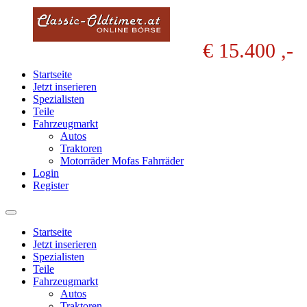
€ 15.400 ,-
Startseite
Jetzt inserieren
Spezialisten
Teile
Fahrzeugmarkt
Autos
Traktoren
Motorräder Mofas Fahrräder
Login
Register
Startseite
Jetzt inserieren
Spezialisten
Teile
Fahrzeugmarkt
Autos
Traktoren