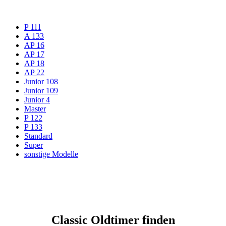
P 111
A 133
AP 16
AP 17
AP 18
AP 22
Junior 108
Junior 109
Junior 4
Master
P 122
P 133
Standard
Super
sonstige Modelle
Classic Oldtimer finden