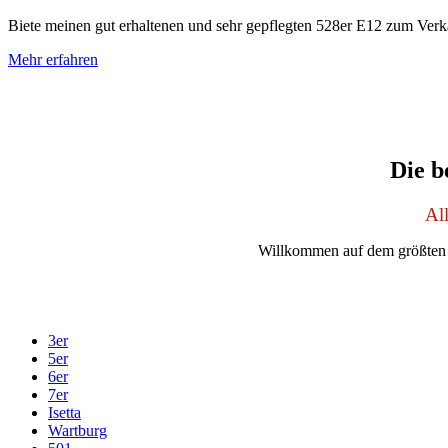
Biete meinen gut erhaltenen und sehr gepflegten 528er E12 zum Verkau
Mehr erfahren
Die 
Al
Willkommen auf dem größten
3er
5er
6er
7er
Isetta
Wartburg