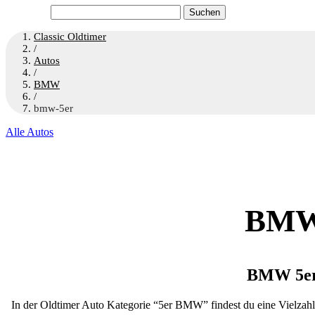
Suchen
nach:
Classic Oldtimer
/
Autos
/
BMW
/
bmw-5er
Alle Autos
BMW 
BMW 5er
In der Oldtimer Auto Kategorie “5er BMW” findest du eine Vielzah