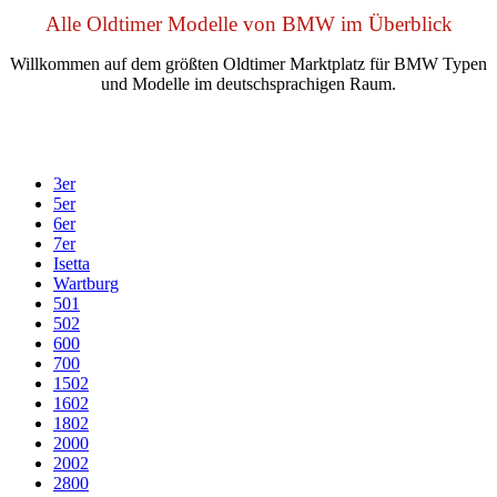
Alle Oldtimer Modelle von BMW im Überblick
Willkommen auf dem größten Oldtimer Marktplatz für BMW Typen
und Modelle im deutschsprachigen Raum.
3er
5er
6er
7er
Isetta
Wartburg
501
502
600
700
1502
1602
1802
2000
2002
2800