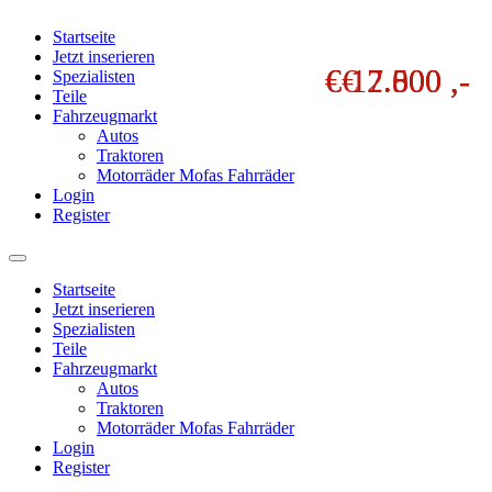
Startseite
Jetzt inserieren
€ 17.500 ,-
€ 12.000 ,-
€ 7.800 ,-
Spezialisten
Teile
Fahrzeugmarkt
Autos
Traktoren
Motorräder Mofas Fahrräder
Login
Register
Startseite
Jetzt inserieren
Spezialisten
Teile
Fahrzeugmarkt
Autos
Traktoren
Motorräder Mofas Fahrräder
Login
Register