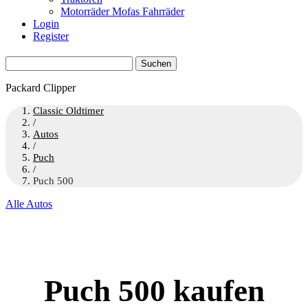
Motorräder Mofas Fahrräder
Login
Register
Suchen
nach:
Packard Clipper
Classic Oldtimer
/
Autos
/
Puch
/
Puch 500
Alle Autos
Puch 500 kaufen