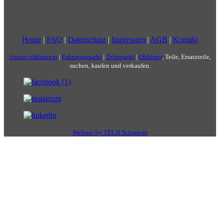
Home
|
FAQ
|
Datenschutz
|
Impressum
|
AGB
|
Kontakt
classic-oldtimer.at
|
Fahrzeugmarkt
|
Teilemarkt
|
Oldtimer
, Teile, Ersatzteile,
suchen, kaufen und verkaufen.
Website by TECH Schmiede