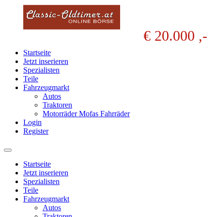
€ 20.000 ,-
Startseite
Jetzt inserieren
Spezialisten
Teile
Fahrzeugmarkt
Autos
Traktoren
Motorräder Mofas Fahrräder
Login
Register
Startseite
Jetzt inserieren
Spezialisten
Teile
Fahrzeugmarkt
Autos
Traktoren