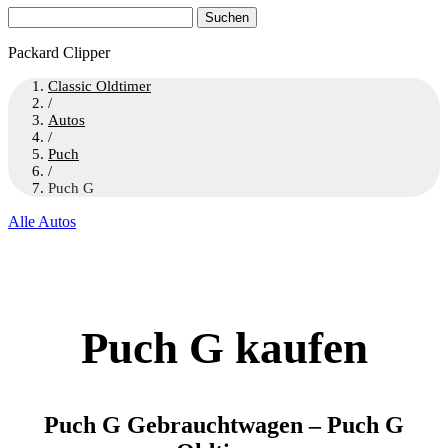
Suchen
nach:
Packard Clipper
Classic Oldtimer
/
Autos
/
Puch
/
Puch G
Alle Autos
Puch G kaufen
Puch G Gebrauchtwagen – Puch G