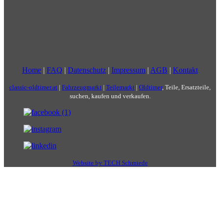
Home
|
FAQ
|
Datenschutz
|
Impressum
|
AGB
|
Kontakt
classic-oldtimer.at
|
Fahrzeugmarkt
|
Teilemarkt
|
Oldtimer
, Teile, Ersatzteile,
suchen, kaufen und verkaufen.
Website by TECH Schmiede