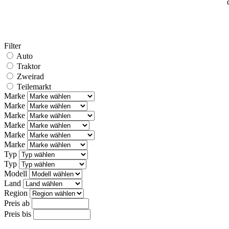
Filter
Auto
Traktor
Zweirad
Teilemarkt
Marke
Marke
Marke
Marke
Marke
Marke
Typ
Typ
Modell
Land
Region
Preis ab
Preis bis