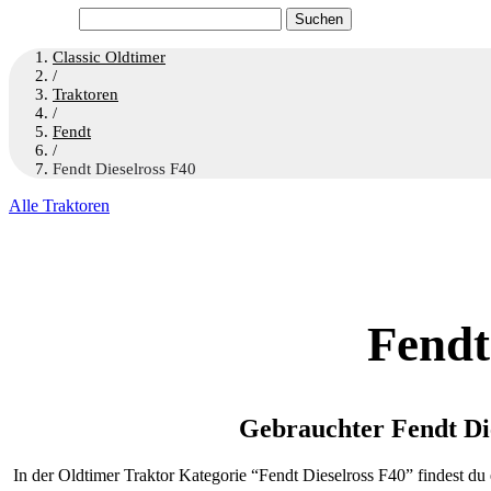
Suchen
nach:
Classic Oldtimer
/
Traktoren
/
Fendt
/
Fendt Dieselross F40
Alle Traktoren
Fendt
Gebrauchter Fendt Die
In der Oldtimer Traktor Kategorie “Fendt Dieselross F40” findest d