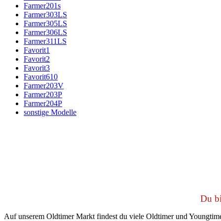
Farmer201s
Farmer303LS
Farmer305LS
Farmer306LS
Farmer311LS
Favorit1
Favorit2
Favorit3
Favorit610
Farmer203V
Farmer203P
Farmer204P
sonstige Modelle
Du bi
Auf unserem Oldtimer Markt findest du viele Oldtimer und Youngtime