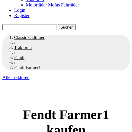
Motorräder Mofas Fahrräder
Login
Register
Suchen
nach:
Classic Oldtimer
/
Traktoren
/
Fendt
/
Fendt Farmer1
Alle Traktoren
Fendt Farmer1
kaufen