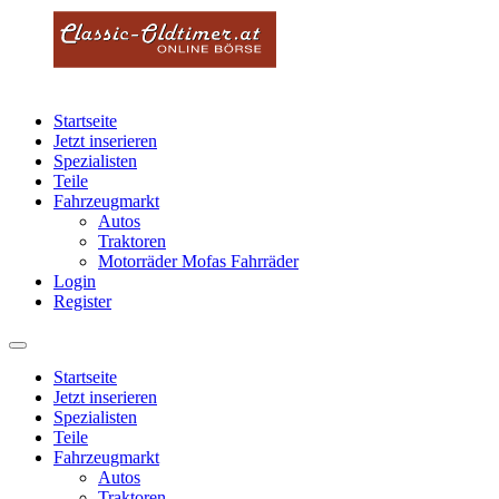
Startseite
Jetzt inserieren
Spezialisten
Teile
Fahrzeugmarkt
Autos
Traktoren
Motorräder Mofas Fahrräder
Login
Register
Startseite
Jetzt inserieren
Spezialisten
Teile
Fahrzeugmarkt
Autos
Traktoren