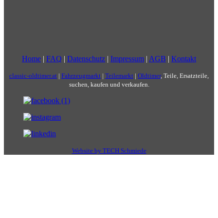
Home
|
FAQ
|
Datenschutz
|
Impressum
|
AGB
|
Kontakt
classic-oldtimer.at
|
Fahrzeugmarkt
|
Teilemarkt
|
Oldtimer
, Teile, Ersatzteile,
suchen, kaufen und verkaufen.
Website by TECH Schmiede