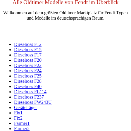
Alle Oldtimer Modelle von Fendt im Überblick
Willkommen auf dem größten Oldtimer Marktplatz für Fendt Typen
und Modelle im deutschsprachigen Raum.
Dieselross F12
Dieselross F15
Dieselross F17
Dieselross F20
Dieselross F22
Dieselross F24
Dieselross F25
Dieselross F28
Dieselross F40
Dieselross FL114
Dieselross F237
Dieselross FW243U
Geräteträger
Fix1
Fix2
Farmer1
Farmer2