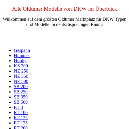
Alle Oldtimer Modelle von DKW im Überblick
Willkommen auf dem größten Oldtimer Marktplatz für DKW Typen
und Modelle im deutschsprachigen Raum.
Gespann
Hummel
Hobby
KS 200
NZ 250
NZ 350
NZ 500
SB 200
SB 250
SB 350
SB 500
RT 3
RT 100
RT 125
RT 175
RT 200