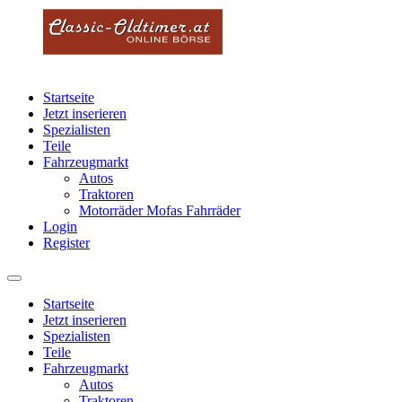
Startseite
Jetzt inserieren
Spezialisten
Teile
Fahrzeugmarkt
Autos
Traktoren
Motorräder Mofas Fahrräder
Login
Register
Startseite
Jetzt inserieren
Spezialisten
Teile
Fahrzeugmarkt
Autos
Traktoren