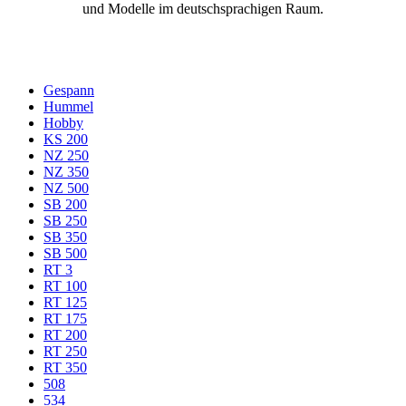
und Modelle im deutschsprachigen Raum.
Gespann
Hummel
Hobby
KS 200
NZ 250
NZ 350
NZ 500
SB 200
SB 250
SB 350
SB 500
RT 3
RT 100
RT 125
RT 175
RT 200
RT 250
RT 350
508
534