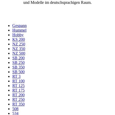
und Modelle im deutschsprachigen Raum.
Gespann
Hummel
Hobby
KS 200
NZ 250
NZ 350
NZ 500
SB 200
SB 250
SB 350
SB 500
RT 3
RT 100
RT 125
RT 175
RT 200
RT 250
RT 350
508
534