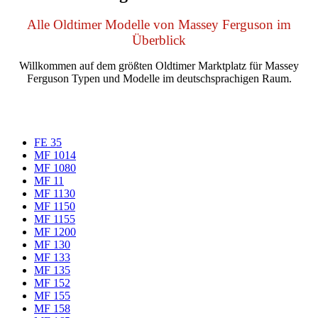
Alle Oldtimer Modelle von Massey Ferguson im
Überblick
Willkommen auf dem größten Oldtimer Marktplatz für Massey
Ferguson Typen und Modelle im deutschsprachigen Raum.
FE 35
MF 1014
MF 1080
MF 11
MF 1130
MF 1150
MF 1155
MF 1200
MF 130
MF 133
MF 135
MF 152
MF 155
MF 158