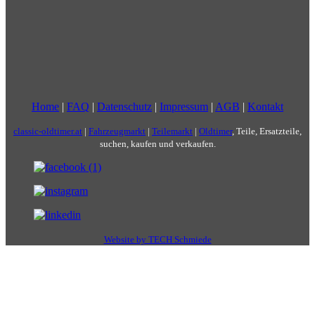
Home
|
FAQ
|
Datenschutz
|
Impressum
|
AGB
|
Kontakt
classic-oldtimer.at
|
Fahrzeugmarkt
|
Teilemarkt
|
Oldtimer
, Teile, Ersatzteile,
suchen, kaufen und verkaufen.
Website by TECH Schmiede