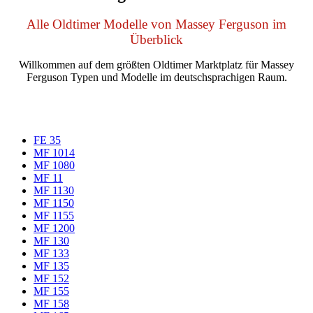
Alle Oldtimer Modelle von Massey Ferguson im
Überblick
Willkommen auf dem größten Oldtimer Marktplatz für Massey
Ferguson Typen und Modelle im deutschsprachigen Raum.
FE 35
MF 1014
MF 1080
MF 11
MF 1130
MF 1150
MF 1155
MF 1200
MF 130
MF 133
MF 135
MF 152
MF 155
MF 158