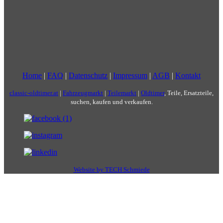
Home
|
FAQ
|
Datenschutz
|
Impressum
|
AGB
|
Kontakt
classic-oldtimer.at
|
Fahrzeugmarkt
|
Teilemarkt
|
Oldtimer
, Teile, Ersatzteile,
suchen, kaufen und verkaufen.
Website by TECH Schmiede