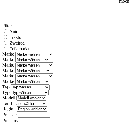
möcht
Filter
Auto
Traktor
Zweirad
Teilemarkt
Marke
Marke
Marke
Marke
Marke
Marke
Typ
Typ
Modell
Land
Region
Preis ab
Preis bis