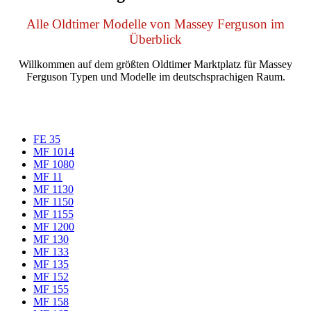
Alle Oldtimer Modelle von Massey Ferguson im
Überblick
Willkommen auf dem größten Oldtimer Marktplatz für Massey
Ferguson Typen und Modelle im deutschsprachigen Raum.
FE 35
MF 1014
MF 1080
MF 11
MF 1130
MF 1150
MF 1155
MF 1200
MF 130
MF 133
MF 135
MF 152
MF 155
MF 158