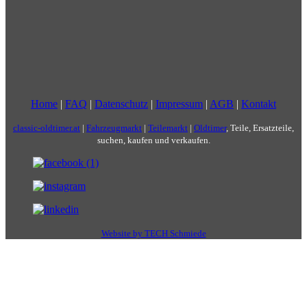
Home
|
FAQ
|
Datenschutz
|
Impressum
|
AGB
|
Kontakt
classic-oldtimer.at
|
Fahrzeugmarkt
|
Teilemarkt
|
Oldtimer
, Teile, Ersatzteile,
suchen, kaufen und verkaufen.
Website by TECH Schmiede