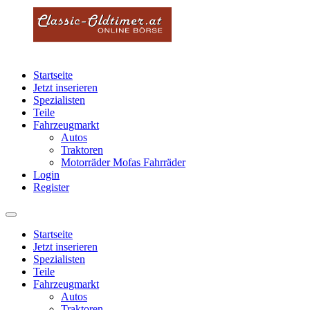
Startseite
Jetzt inserieren
Spezialisten
Teile
Fahrzeugmarkt
Autos
Traktoren
Motorräder Mofas Fahrräder
Login
Register
Startseite
Jetzt inserieren
Spezialisten
Teile
Fahrzeugmarkt
Autos
Traktoren