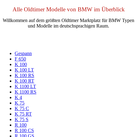
Alle Oldtimer Modelle von BMW im Überblick
Willkommen auf dem größten Oldtimer Marktplatz für BMW Typen
und Modelle im deutschsprachigen Raum.
Gespann
F 650
K 100
K 100 LT
K 100 RS
K 100 RT
K 1100 LT
K 1100 RS
K 4
K 75
K 75 C
K 75 RT
K 75 S
R 100
R 100 CS
R 100 GS