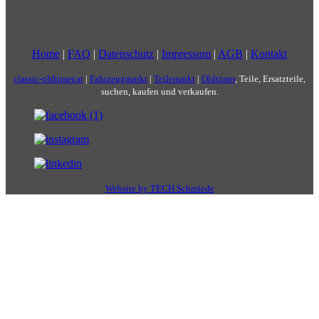
Home
|
FAQ
|
Datenschutz
|
Impressum
|
AGB
|
Kontakt
classic-oldtimer.at
|
Fahrzeugmarkt
|
Teilemarkt
|
Oldtimer
, Teile, Ersatzteile,
suchen, kaufen und verkaufen.
Website by TECH Schmiede