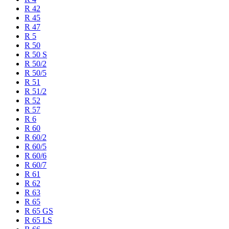
R 42
R 45
R 47
R 5
R 50
R 50 S
R 50/2
R 50/5
R 51
R 51/2
R 52
R 57
R 6
R 60
R 60/2
R 60/5
R 60/6
R 60/7
R 61
R 62
R 63
R 65
R 65 GS
R 65 LS