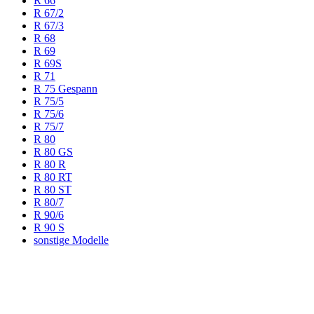
R 66
R 67/2
R 67/3
R 68
R 69
R 69S
R 71
R 75 Gespann
R 75/5
R 75/6
R 75/7
R 80
R 80 GS
R 80 R
R 80 RT
R 80 ST
R 80/7
R 90/6
R 90 S
sonstige Modelle