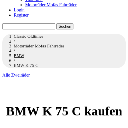
Motorräder Mofas Fahrräder
Login
Register
Suchen
nach:
Classic Oldtimer
/
Motorräder Mofas Fahrräder
/
BMW
/
BMW K 75 C
Alle Zweiräder
BMW K 75 C kaufen