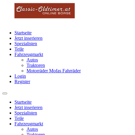
Startseite
Jetzt inserieren
Spezialisten
Teile
Fahrzeugmarkt
Autos
Traktoren
Motorräder Mofas Fahrräder
Login
Register
Startseite
Jetzt inserieren
Spezialisten
Teile
Fahrzeugmarkt
Autos
Traktoren