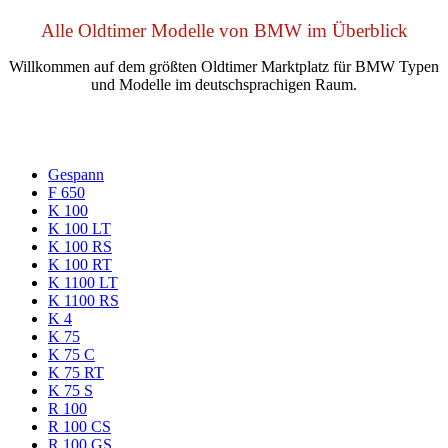
Alle Oldtimer Modelle von BMW im Überblick
Willkommen auf dem größten Oldtimer Marktplatz für BMW Typen
und Modelle im deutschsprachigen Raum.
Gespann
F 650
K 100
K 100 LT
K 100 RS
K 100 RT
K 1100 LT
K 1100 RS
K 4
K 75
K 75 C
K 75 RT
K 75 S
R 100
R 100 CS
R 100 GS