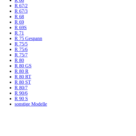
R 66
R 67/2
R 67/3
R 68
R 69
R 69S
R 71
R 75 Gespann
R 75/5
R 75/6
R 75/7
R 80
R 80 GS
R 80 R
R 80 RT
R 80 ST
R 80/7
R 90/6
R 90 S
sonstige Modelle