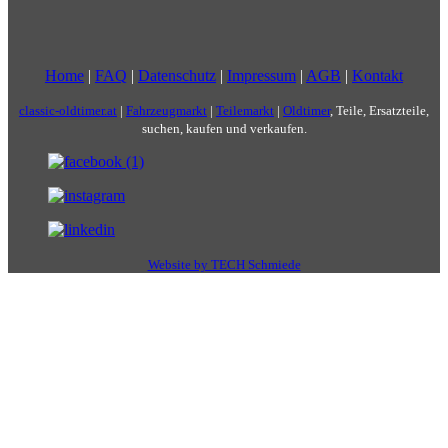
Home
|
FAQ
|
Datenschutz
|
Impressum
|
AGB
|
Kontakt
classic-oldtimer.at
|
Fahrzeugmarkt
|
Teilemarkt
|
Oldtimer
, Teile, Ersatzteile,
suchen, kaufen und verkaufen.
Website by TECH Schmiede