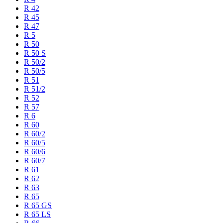
R 42
R 45
R 47
R 5
R 50
R 50 S
R 50/2
R 50/5
R 51
R 51/2
R 52
R 57
R 6
R 60
R 60/2
R 60/5
R 60/6
R 60/7
R 61
R 62
R 63
R 65
R 65 GS
R 65 LS