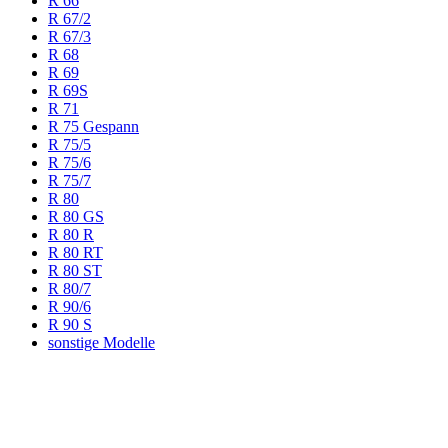
R 66
R 67/2
R 67/3
R 68
R 69
R 69S
R 71
R 75 Gespann
R 75/5
R 75/6
R 75/7
R 80
R 80 GS
R 80 R
R 80 RT
R 80 ST
R 80/7
R 90/6
R 90 S
sonstige Modelle