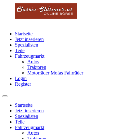
Startseite
Jetzt inserieren
Spezialisten
Teile
Fahrzeugmarkt
Autos
Traktoren
Motorräder Mofas Fahrräder
Login
Register
Startseite
Jetzt inserieren
Spezialisten
Teile
Fahrzeugmarkt
Autos
Traktoren