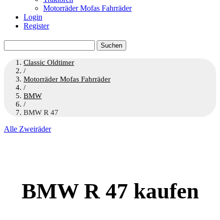
Motorräder Mofas Fahrräder
Login
Register
Suchen
nach:
Classic Oldtimer
/
Motorräder Mofas Fahrräder
/
BMW
/
BMW R 47
Alle Zweiräder
BMW R 47 kaufen