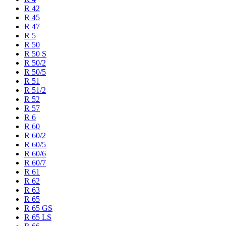
R 42
R 45
R 47
R 5
R 50
R 50 S
R 50/2
R 50/5
R 51
R 51/2
R 52
R 57
R 6
R 60
R 60/2
R 60/5
R 60/6
R 60/7
R 61
R 62
R 63
R 65
R 65 GS
R 65 LS