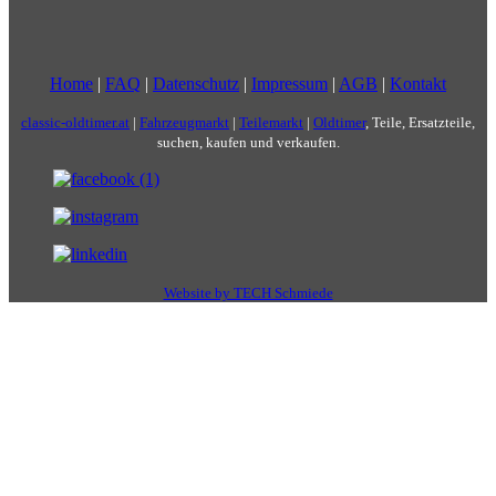
Home
|
FAQ
|
Datenschutz
|
Impressum
|
AGB
|
Kontakt
classic-oldtimer.at
|
Fahrzeugmarkt
|
Teilemarkt
|
Oldtimer
, Teile, Ersatzteile,
suchen, kaufen und verkaufen.
Website by TECH Schmiede