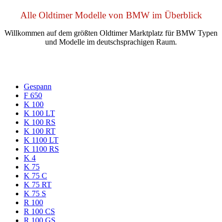
Alle Oldtimer Modelle von BMW im Überblick
Willkommen auf dem größten Oldtimer Marktplatz für BMW Typen
und Modelle im deutschsprachigen Raum.
Gespann
F 650
K 100
K 100 LT
K 100 RS
K 100 RT
K 1100 LT
K 1100 RS
K 4
K 75
K 75 C
K 75 RT
K 75 S
R 100
R 100 CS
R 100 GS