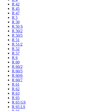
R 42
R 45
R 47
R 5
R 50
R 50 S
R 50/2
R 50/5
R 51
R 51/2
R 52
R 57
R 6
R 60
R 60/2
R 60/5
R 60/6
R 60/7
R 61
R 62
R 63
R 65
R 65 GS
R 65 LS