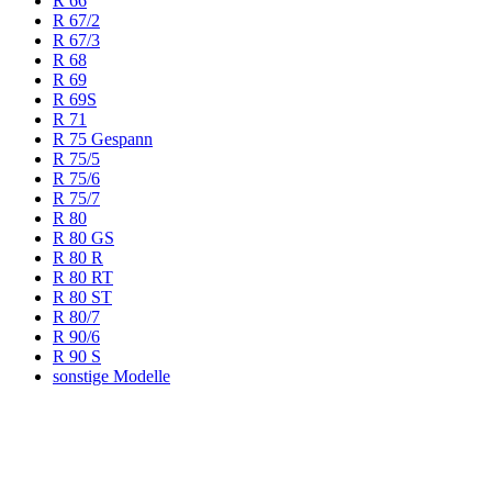
R 66
R 67/2
R 67/3
R 68
R 69
R 69S
R 71
R 75 Gespann
R 75/5
R 75/6
R 75/7
R 80
R 80 GS
R 80 R
R 80 RT
R 80 ST
R 80/7
R 90/6
R 90 S
sonstige Modelle