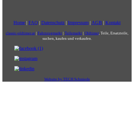
Home
|
FAQ
|
Datenschutz
|
Impressum
|
AGB
|
Kontakt
classic-oldtimer.at
|
Fahrzeugmarkt
|
Teilemarkt
|
Oldtimer
, Teile, Ersatzteile,
suchen, kaufen und verkaufen.
Website by TECH Schmiede