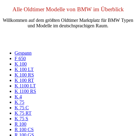
Alle Oldtimer Modelle von BMW im Überblick
Willkommen auf dem größten Oldtimer Marktplatz für BMW Typen
und Modelle im deutschsprachigen Raum.
Gespann
F 650
K 100
K 100 LT
K 100 RS
K 100 RT
K 1100 LT
K 1100 RS
K 4
K 75
K 75 C
K 75 RT
K 75 S
R 100
R 100 CS
R 100 GS