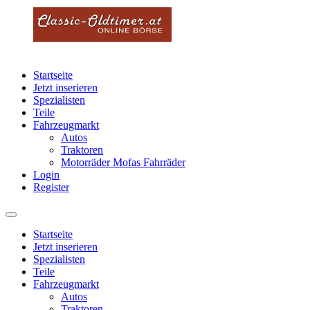
Startseite
Jetzt inserieren
Spezialisten
Teile
Fahrzeugmarkt
Autos
Traktoren
Motorräder Mofas Fahrräder
Login
Register
Startseite
Jetzt inserieren
Spezialisten
Teile
Fahrzeugmarkt
Autos
Traktoren