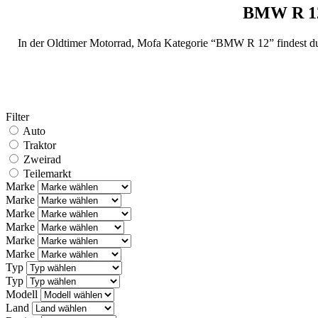
BMW R 12
In der Oldtimer Motorrad, Mofa Kategorie “BMW R 12” findest du 
Filter
Auto
Traktor
Zweirad
Teilemarkt
Marke
Marke
Marke
Marke
Marke
Marke
Typ
Typ
Modell
Land