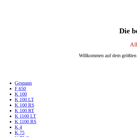
Die 
Al
Willkommen auf dem größten
Gespann
F 650
K 100
K 100 LT
K 100 RS
K 100 RT
K 1100 LT
K 1100 RS
K 4
K 75