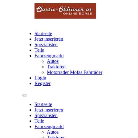
Startseite
Jetzt inserieren
Spezialisten
Teile
Fahrzeugmarkt
Autos
Traktoren
Motorräder Mofas Fahrräder
Login
Register
Startseite
Jetzt inserieren
Spezialisten
Teile
Fahrzeugmarkt
Autos
Traktoren