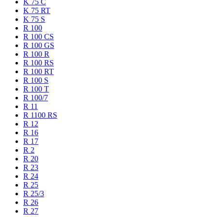
K 75 C
K 75 RT
K 75 S
R 100
R 100 CS
R 100 GS
R 100 R
R 100 RS
R 100 RT
R 100 S
R 100 T
R 100/7
R 11
R 1100 RS
R 12
R 16
R 17
R 2
R 20
R 23
R 24
R 25
R 25/3
R 26
R 27