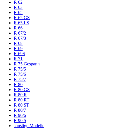
R 62
R 63
R 65
R 65 GS
R 65 LS
R 66
R 67/2
R 67/3
R 68
R 69
R 69S
R 71
R 75 Gespann
R 75/5
R 75/6
R 75/7
R 80
R 80 GS
R 80 R
R 80 RT
R 80 ST
R 80/7
R 90/6
R 90 S
sonstige Modelle