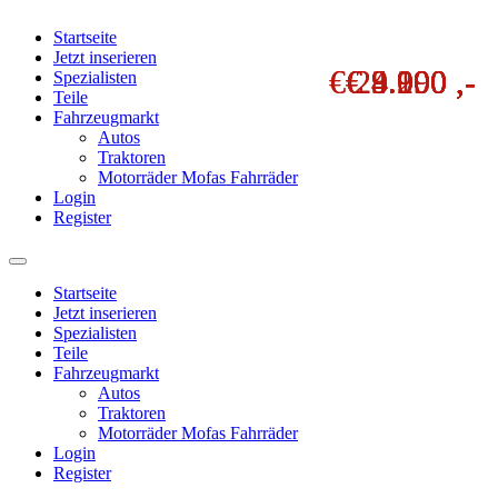
Startseite
Jetzt inserieren
€ 24.000 ,-
€ 24.000 ,-
€ 9.200 ,-
€ 9.190 ,-
€ 9.900 ,-
€ 8.900 ,-
€ 3.990 ,-
Spezialisten
Teile
Fahrzeugmarkt
Autos
Traktoren
Motorräder Mofas Fahrräder
Login
Register
Startseite
Jetzt inserieren
Spezialisten
Teile
Fahrzeugmarkt
Autos
Traktoren
Motorräder Mofas Fahrräder
Login
Register