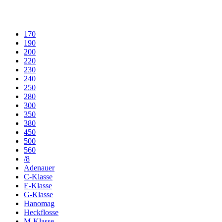
170
190
200
220
230
240
250
280
300
350
380
450
500
560
/8
Adenauer
C-Klasse
E-Klasse
G-Klasse
Hanomag
Heckflosse
M-Klasse