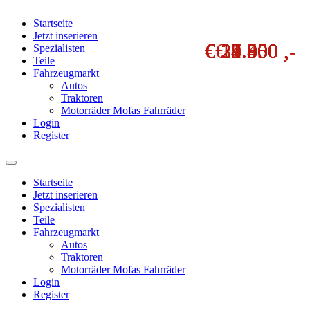
Startseite
Jetzt inserieren
€ 17.950 ,-
€ 29.950 ,-
€ 39.000 ,-
€ 24.500 ,-
€ 24.950 ,-
€ 22.500 ,-
€ 21.450 ,-
€ 8.500 ,-
Spezialisten
Teile
Fahrzeugmarkt
Autos
Traktoren
Motorräder Mofas Fahrräder
Login
Register
Startseite
Jetzt inserieren
Spezialisten
Teile
Fahrzeugmarkt
Autos
Traktoren
Motorräder Mofas Fahrräder
Login
Register