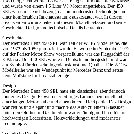
1980 hergestellt wurde. Es war das Flaggschiffmodell der S-Klasse
und wurde von einem 4,5-Liter-V8-Motor angetrieben. Der 450
SEL war ein Luxusfahrzeug, das mit modernster Technologie und
einer komfortablen Innenausstattung ausgestattet war. In diesem
Text werden wir uns näher mit diesem Modell befassen und seine
Geschichte, Design und technische Details betrachten.
Geschichte
Der Mercedes-Benz 450 SEL war Teil der W116-Modellreihe, die
von 1972 bis 1980 produziert wurde. Es wurde im September 1972
auf der Pariser Motor Show vorgestellt und war das Flaggschiff der
S-Klasse. Der 450 SEL wurde in Deutschland hergestellt und war
ein Symbol für deutsche Ingenieurskunst und Qualität. Die W116-
Modellreihe war ein Wendepunkt für Mercedes-Benz und setzte
neue Maßstäbe für Luxusfahrzeuge.
Design
Der Mercedes-Benz 450 SEL hatte ein klassisches, aber dennoch
modernes Design. Es war ein viertüriges Limousinenmodell mit
einer langen Motorhaube und einem kurzen Heckpartie. Das Design
war zeitlos und elegant und machte das Auto zu einem Klassiker
unter den Oldtimern. Das Interieur war geräumig und luxuriös, mit
hochwertigen Ledersitzen, Holzverkleidungen und modernster
Technologie.
Technische Details