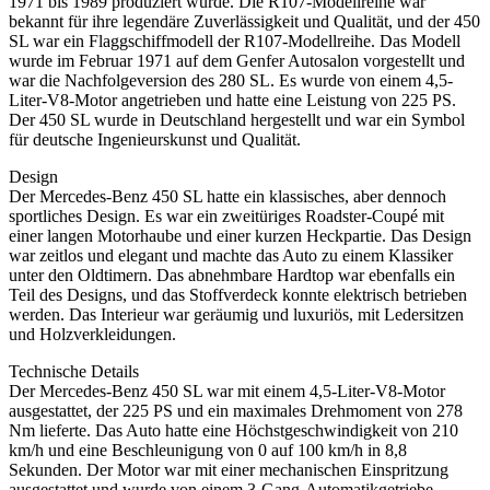
1971 bis 1989 produziert wurde. Die R107-Modellreihe war
bekannt für ihre legendäre Zuverlässigkeit und Qualität, und der 450
SL war ein Flaggschiffmodell der R107-Modellreihe. Das Modell
wurde im Februar 1971 auf dem Genfer Autosalon vorgestellt und
war die Nachfolgeversion des 280 SL. Es wurde von einem 4,5-
Liter-V8-Motor angetrieben und hatte eine Leistung von 225 PS.
Der 450 SL wurde in Deutschland hergestellt und war ein Symbol
für deutsche Ingenieurskunst und Qualität.
Design
Der Mercedes-Benz 450 SL hatte ein klassisches, aber dennoch
sportliches Design. Es war ein zweitüriges Roadster-Coupé mit
einer langen Motorhaube und einer kurzen Heckpartie. Das Design
war zeitlos und elegant und machte das Auto zu einem Klassiker
unter den Oldtimern. Das abnehmbare Hardtop war ebenfalls ein
Teil des Designs, und das Stoffverdeck konnte elektrisch betrieben
werden. Das Interieur war geräumig und luxuriös, mit Ledersitzen
und Holzverkleidungen.
Technische Details
Der Mercedes-Benz 450 SL war mit einem 4,5-Liter-V8-Motor
ausgestattet, der 225 PS und ein maximales Drehmoment von 278
Nm lieferte. Das Auto hatte eine Höchstgeschwindigkeit von 210
km/h und eine Beschleunigung von 0 auf 100 km/h in 8,8
Sekunden. Der Motor war mit einer mechanischen Einspritzung
ausgestattet und wurde von einem 3-Gang-Automatikgetriebe