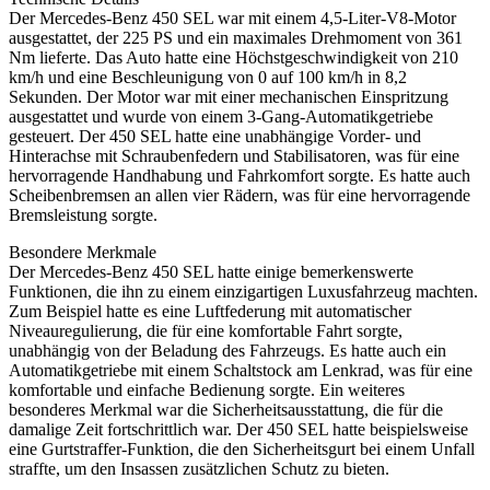
Der Mercedes-Benz 450 SEL war mit einem 4,5-Liter-V8-Motor
ausgestattet, der 225 PS und ein maximales Drehmoment von 361
Nm lieferte. Das Auto hatte eine Höchstgeschwindigkeit von 210
km/h und eine Beschleunigung von 0 auf 100 km/h in 8,2
Sekunden. Der Motor war mit einer mechanischen Einspritzung
ausgestattet und wurde von einem 3-Gang-Automatikgetriebe
gesteuert. Der 450 SEL hatte eine unabhängige Vorder- und
Hinterachse mit Schraubenfedern und Stabilisatoren, was für eine
hervorragende Handhabung und Fahrkomfort sorgte. Es hatte auch
Scheibenbremsen an allen vier Rädern, was für eine hervorragende
Bremsleistung sorgte.
Besondere Merkmale
Der Mercedes-Benz 450 SEL hatte einige bemerkenswerte
Funktionen, die ihn zu einem einzigartigen Luxusfahrzeug machten.
Zum Beispiel hatte es eine Luftfederung mit automatischer
Niveauregulierung, die für eine komfortable Fahrt sorgte,
unabhängig von der Beladung des Fahrzeugs. Es hatte auch ein
Automatikgetriebe mit einem Schaltstock am Lenkrad, was für eine
komfortable und einfache Bedienung sorgte. Ein weiteres
besonderes Merkmal war die Sicherheitsausstattung, die für die
damalige Zeit fortschrittlich war. Der 450 SEL hatte beispielsweise
eine Gurtstraffer-Funktion, die den Sicherheitsgurt bei einem Unfall
straffte, um den Insassen zusätzlichen Schutz zu bieten.