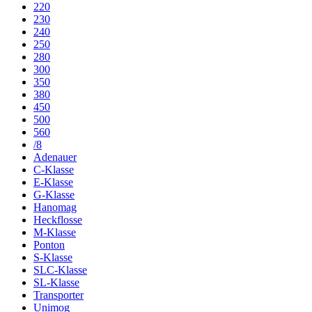
220
230
240
250
280
300
350
380
450
500
560
/8
Adenauer
C-Klasse
E-Klasse
G-Klasse
Hanomag
Heckflosse
M-Klasse
Ponton
S-Klasse
SLC-Klasse
SL-Klasse
Transporter
Unimog