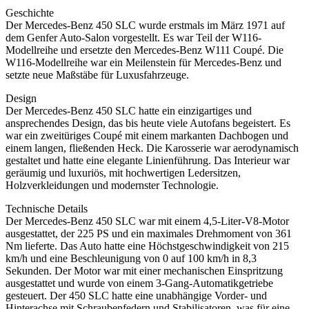
Geschichte
Der Mercedes-Benz 450 SLC wurde erstmals im März 1971 auf
dem Genfer Auto-Salon vorgestellt. Es war Teil der W116-
Modellreihe und ersetzte den Mercedes-Benz W111 Coupé. Die
W116-Modellreihe war ein Meilenstein für Mercedes-Benz und
setzte neue Maßstäbe für Luxusfahrzeuge.
Design
Der Mercedes-Benz 450 SLC hatte ein einzigartiges und
ansprechendes Design, das bis heute viele Autofans begeistert. Es
war ein zweitüriges Coupé mit einem markanten Dachbogen und
einem langen, fließenden Heck. Die Karosserie war aerodynamisch
gestaltet und hatte eine elegante Linienführung. Das Interieur war
geräumig und luxuriös, mit hochwertigen Ledersitzen,
Holzverkleidungen und modernster Technologie.
Technische Details
Der Mercedes-Benz 450 SLC war mit einem 4,5-Liter-V8-Motor
ausgestattet, der 225 PS und ein maximales Drehmoment von 361
Nm lieferte. Das Auto hatte eine Höchstgeschwindigkeit von 215
km/h und eine Beschleunigung von 0 auf 100 km/h in 8,3
Sekunden. Der Motor war mit einer mechanischen Einspritzung
ausgestattet und wurde von einem 3-Gang-Automatikgetriebe
gesteuert. Der 450 SLC hatte eine unabhängige Vorder- und
Hinterachse mit Schraubenfedern und Stabilisatoren, was für eine