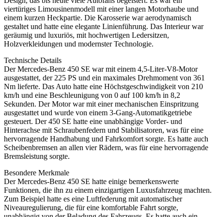
Design, das bis heute viele Autofans begeistert. Es war ein
viertüriges Limousinenmodell mit einer langen Motorhaube und
einem kurzen Heckpartie. Die Karosserie war aerodynamisch
gestaltet und hatte eine elegante Linienführung. Das Interieur war
geräumig und luxuriös, mit hochwertigen Ledersitzen,
Holzverkleidungen und modernster Technologie.
Technische Details
Der Mercedes-Benz 450 SE war mit einem 4,5-Liter-V8-Motor
ausgestattet, der 225 PS und ein maximales Drehmoment von 361
Nm lieferte. Das Auto hatte eine Höchstgeschwindigkeit von 210
km/h und eine Beschleunigung von 0 auf 100 km/h in 8,2
Sekunden. Der Motor war mit einer mechanischen Einspritzung
ausgestattet und wurde von einem 3-Gang-Automatikgetriebe
gesteuert. Der 450 SE hatte eine unabhängige Vorder- und
Hinterachse mit Schraubenfedern und Stabilisatoren, was für eine
hervorragende Handhabung und Fahrkomfort sorgte. Es hatte auch
Scheibenbremsen an allen vier Rädern, was für eine hervorragende
Bremsleistung sorgte.
Besondere Merkmale
Der Mercedes-Benz 450 SE hatte einige bemerkenswerte
Funktionen, die ihn zu einem einzigartigen Luxusfahrzeug machten.
Zum Beispiel hatte es eine Luftfederung mit automatischer
Niveauregulierung, die für eine komfortable Fahrt sorgte,
unabhängig von der Beladung des Fahrzeugs. Es hatte auch ein