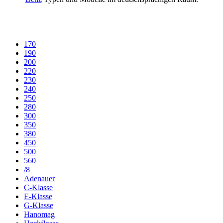
170
190
200
220
230
240
250
280
300
350
380
450
500
560
/8
Adenauer
C-Klasse
E-Klasse
G-Klasse
Hanomag