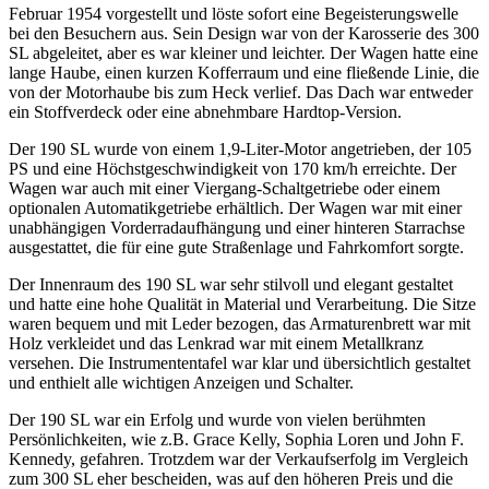
Februar 1954 vorgestellt und löste sofort eine Begeisterungswelle
bei den Besuchern aus. Sein Design war von der Karosserie des 300
SL abgeleitet, aber es war kleiner und leichter. Der Wagen hatte eine
lange Haube, einen kurzen Kofferraum und eine fließende Linie, die
von der Motorhaube bis zum Heck verlief. Das Dach war entweder
ein Stoffverdeck oder eine abnehmbare Hardtop-Version.
Der 190 SL wurde von einem 1,9-Liter-Motor angetrieben, der 105
PS und eine Höchstgeschwindigkeit von 170 km/h erreichte. Der
Wagen war auch mit einer Viergang-Schaltgetriebe oder einem
optionalen Automatikgetriebe erhältlich. Der Wagen war mit einer
unabhängigen Vorderradaufhängung und einer hinteren Starrachse
ausgestattet, die für eine gute Straßenlage und Fahrkomfort sorgte.
Der Innenraum des 190 SL war sehr stilvoll und elegant gestaltet
und hatte eine hohe Qualität in Material und Verarbeitung. Die Sitze
waren bequem und mit Leder bezogen, das Armaturenbrett war mit
Holz verkleidet und das Lenkrad war mit einem Metallkranz
versehen. Die Instrumententafel war klar und übersichtlich gestaltet
und enthielt alle wichtigen Anzeigen und Schalter.
Der 190 SL war ein Erfolg und wurde von vielen berühmten
Persönlichkeiten, wie z.B. Grace Kelly, Sophia Loren und John F.
Kennedy, gefahren. Trotzdem war der Verkaufserfolg im Vergleich
zum 300 SL eher bescheiden, was auf den höheren Preis und die