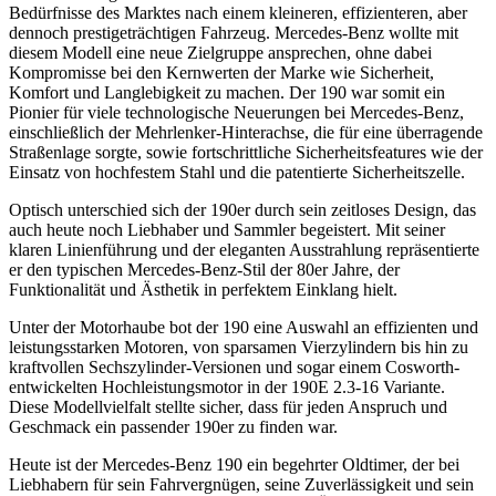
Bedürfnisse des Marktes nach einem kleineren, effizienteren, aber
dennoch prestigeträchtigen Fahrzeug. Mercedes-Benz wollte mit
diesem Modell eine neue Zielgruppe ansprechen, ohne dabei
Kompromisse bei den Kernwerten der Marke wie Sicherheit,
Komfort und Langlebigkeit zu machen. Der 190 war somit ein
Pionier für viele technologische Neuerungen bei Mercedes-Benz,
einschließlich der Mehrlenker-Hinterachse, die für eine überragende
Straßenlage sorgte, sowie fortschrittliche Sicherheitsfeatures wie der
Einsatz von hochfestem Stahl und die patentierte Sicherheitszelle.
Optisch unterschied sich der 190er durch sein zeitloses Design, das
auch heute noch Liebhaber und Sammler begeistert. Mit seiner
klaren Linienführung und der eleganten Ausstrahlung repräsentierte
er den typischen Mercedes-Benz-Stil der 80er Jahre, der
Funktionalität und Ästhetik in perfektem Einklang hielt.
Unter der Motorhaube bot der 190 eine Auswahl an effizienten und
leistungsstarken Motoren, von sparsamen Vierzylindern bis hin zu
kraftvollen Sechszylinder-Versionen und sogar einem Cosworth-
entwickelten Hochleistungsmotor in der 190E 2.3-16 Variante.
Diese Modellvielfalt stellte sicher, dass für jeden Anspruch und
Geschmack ein passender 190er zu finden war.
Heute ist der Mercedes-Benz 190 ein begehrter Oldtimer, der bei
Liebhabern für sein Fahrvergnügen, seine Zuverlässigkeit und sein