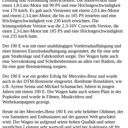
Leistung und Ausstattung unterscheiden. Die Basisversion hatte
einen 1,8-Liter-Motor mit 90 PS und eine Höchstgeschwindigkeit
von 170 km/h. Es gab auch Versionen mit einem 2,0-Liter-Motor
und einem 2,3-Liter-Motor, die bis zu 185 PS leisteten und eine
Höchstgeschwindigkeit von 230 km/h erreichten. Die
leistungsstärkste Version war die 2.3-16V Cosworth-Version, die
einen 2,3-Liter-Motor mit 185 PS und eine Höchstgeschwindigkeit
von 235 km/h hatte.
Der 190 E war mit einer unabhängigen Vorderradaufhängung und
einer hinteren Einzelradaufhängung ausgestattet, die für eine sehr
gute Straßenlage und Fahrkomfort sorgte. Der Wagen hatte auch
eine Servolenkung und Scheibenbremsen an allen vier Rädern, die
für eine gute Bremsleistung sorgten.
Der 190 E war ein großer Erfolg für Mercedes-Benz und wurde
auch in der DTM-Rennserie eingesetzt. Berühmte Rennfahrer, wie
z.B. Ayrton Senna und Michael Schumacher, fuhren in jungen
Jahren mit einem 190 E. Der Wagen hatte auch seinen Platz in der
Popkultur und wurde in Filmen, Musikvideos und
Werbekampagnen gezeigt.
Heute ist der Mercedes-Benz 190 E ein sehr beliebter Oldtimer, der
von Sammlern und Enthusiasten auf der ganzen Welt geschätzt
wird. Der Wagen ist aufgrund seiner hohen Qualität und seiner
sportlichen Leistung sehr wertvoll und wird bei Auktionen oft für