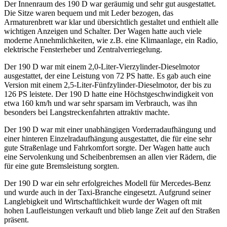
Der Innenraum des 190 D war geräumig und sehr gut ausgestattet.
Die Sitze waren bequem und mit Leder bezogen, das
Armaturenbrett war klar und übersichtlich gestaltet und enthielt alle
wichtigen Anzeigen und Schalter. Der Wagen hatte auch viele
moderne Annehmlichkeiten, wie z.B. eine Klimaanlage, ein Radio,
elektrische Fensterheber und Zentralverriegelung.
Der 190 D war mit einem 2,0-Liter-Vierzylinder-Dieselmotor
ausgestattet, der eine Leistung von 72 PS hatte. Es gab auch eine
Version mit einem 2,5-Liter-Fünfzylinder-Dieselmotor, der bis zu
126 PS leistete. Der 190 D hatte eine Höchstgeschwindigkeit von
etwa 160 km/h und war sehr sparsam im Verbrauch, was ihn
besonders bei Langstreckenfahrten attraktiv machte.
Der 190 D war mit einer unabhängigen Vorderradaufhängung und
einer hinteren Einzelradaufhängung ausgestattet, die für eine sehr
gute Straßenlage und Fahrkomfort sorgte. Der Wagen hatte auch
eine Servolenkung und Scheibenbremsen an allen vier Rädern, die
für eine gute Bremsleistung sorgten.
Der 190 D war ein sehr erfolgreiches Modell für Mercedes-Benz
und wurde auch in der Taxi-Branche eingesetzt. Aufgrund seiner
Langlebigkeit und Wirtschaftlichkeit wurde der Wagen oft mit
hohen Laufleistungen verkauft und blieb lange Zeit auf den Straßen
präsent.