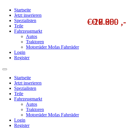
Startseite
Jetzt inserieren
€ 10.000 ,-
€ 10.500 ,-
€ 10.800 ,-
€ 20.000 ,-
€ 9.000 ,-
€ 7.250 ,-
€ 9.000 ,-
€ 7.999 ,-
€ 500 ,-
Spezialisten
Teile
Fahrzeugmarkt
Autos
Traktoren
Motorräder Mofas Fahrräder
Login
Register
Startseite
Jetzt inserieren
Spezialisten
Teile
Fahrzeugmarkt
Autos
Traktoren
Motorräder Mofas Fahrräder
Login
Register