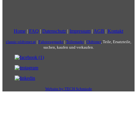
Home
|
FAQ
|
Datenschutz
|
Impressum
|
AGB
|
Kontakt
classic-oldtimer.at
|
Fahrzeugmarkt
|
Teilemarkt
|
Oldtimer
, Teile, Ersatzteile,
suchen, kaufen und verkaufen.
Website by TECH Schmiede