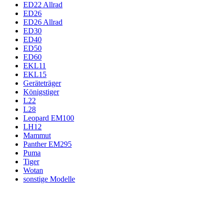
ED22 Allrad
ED26
ED26 Allrad
ED30
ED40
ED50
ED60
EKL11
EKL15
Geräteträger
Königstiger
L22
L28
Leopard EM100
LH12
Mammut
Panther EM295
Puma
Tiger
Wotan
sonstige Modelle