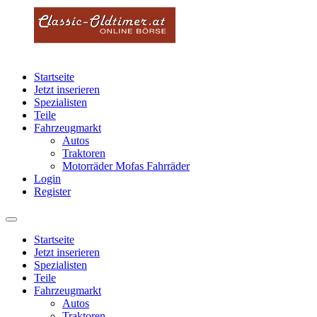
Startseite
Jetzt inserieren
Spezialisten
Teile
Fahrzeugmarkt
Autos
Traktoren
Motorräder Mofas Fahrräder
Login
Register
Startseite
Jetzt inserieren
Spezialisten
Teile
Fahrzeugmarkt
Autos
Traktoren