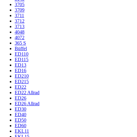
3705
3709
3711
3712
3713
4048
4072
365 S
Büffel
ED110
ED115
ED13
ED16
ED210
ED215
ED22
ED22 Allrad
ED26
ED26 Allrad
ED30
ED40
ED50
ED60
EKL11
EKL15