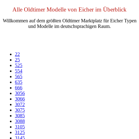
Alle Oldtimer Modelle von Eicher im Überblick
Willkommen auf dem größten Oldtimer Marktplatz für Eicher Typen
und Modelle im deutschsprachigen Raum.
22
25
525
554
565
635
666
3056
3066
3072
3075
3085
3088
3105
3125
3145