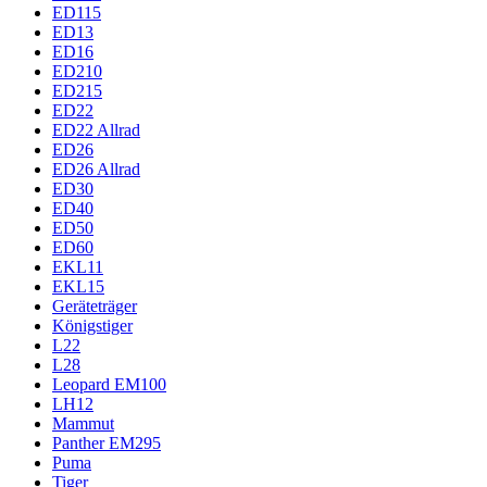
ED115
ED13
ED16
ED210
ED215
ED22
ED22 Allrad
ED26
ED26 Allrad
ED30
ED40
ED50
ED60
EKL11
EKL15
Geräteträger
Königstiger
L22
L28
Leopard EM100
LH12
Mammut
Panther EM295
Puma
Tiger