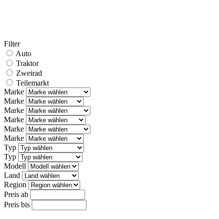
Filter
Auto
Traktor
Zweirad
Teilemarkt
Marke
Marke
Marke
Marke
Marke
Marke
Typ
Typ
Modell
Land
Region
Preis ab
Preis bis