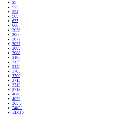
25
525
554
565
635
666
3056
3066
3072
3075
3085
3088
3105
3125
3145
3705
3709
3711
3712
3713
4048
4072
365 S
Büffel
ED110