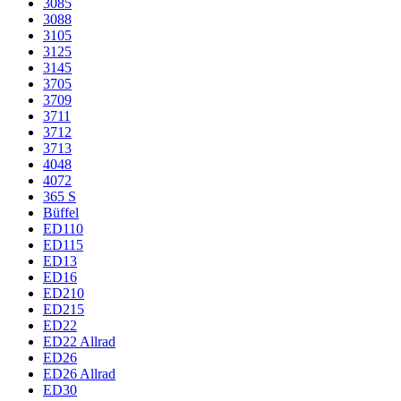
3085
3088
3105
3125
3145
3705
3709
3711
3712
3713
4048
4072
365 S
Büffel
ED110
ED115
ED13
ED16
ED210
ED215
ED22
ED22 Allrad
ED26
ED26 Allrad
ED30