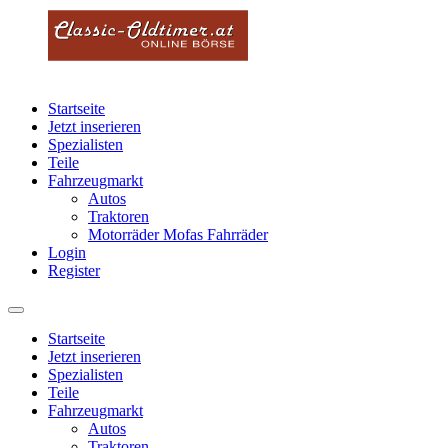
Startseite
Jetzt inserieren
Spezialisten
Teile
Fahrzeugmarkt
Autos
Traktoren
Motorräder Mofas Fahrräder
Login
Register
Startseite
Jetzt inserieren
Spezialisten
Teile
Fahrzeugmarkt
Autos
Traktoren