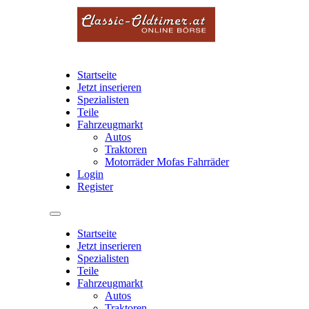
Startseite
Jetzt inserieren
Spezialisten
Teile
Fahrzeugmarkt
Autos
Traktoren
Motorräder Mofas Fahrräder
Login
Register
Startseite
Jetzt inserieren
Spezialisten
Teile
Fahrzeugmarkt
Autos
Traktoren