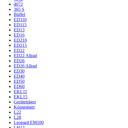
4072
365 S
Büffel
ED110
ED115
ED13
ED16
ED210
ED215
ED22
ED22 Allrad
ED26
ED26 Allrad
ED30
ED40
ED50
ED60
EKL11
EKL15
Geräteträger
Königstiger
L22
L28
Leopard EM100
LH12