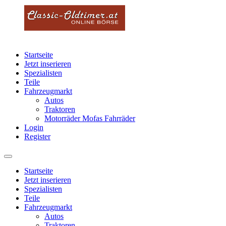
Startseite
Jetzt inserieren
Spezialisten
Teile
Fahrzeugmarkt
Autos
Traktoren
Motorräder Mofas Fahrräder
Login
Register
Startseite
Jetzt inserieren
Spezialisten
Teile
Fahrzeugmarkt
Autos
Traktoren