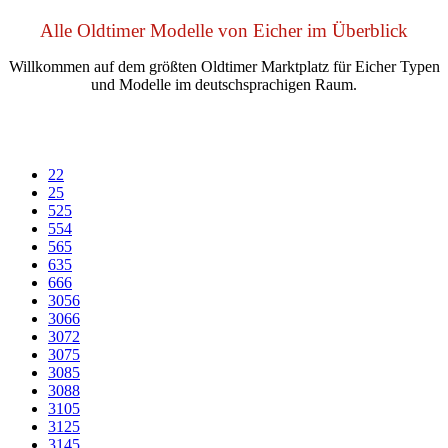
Alle Oldtimer Modelle von Eicher im Überblick
Willkommen auf dem größten Oldtimer Marktplatz für Eicher Typen
und Modelle im deutschsprachigen Raum.
22
25
525
554
565
635
666
3056
3066
3072
3075
3085
3088
3105
3125
3145