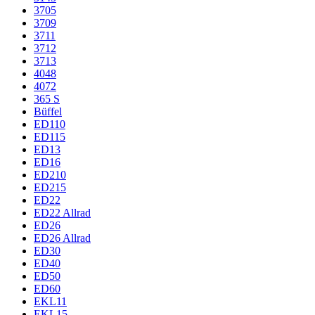
3705
3709
3711
3712
3713
4048
4072
365 S
Büffel
ED110
ED115
ED13
ED16
ED210
ED215
ED22
ED22 Allrad
ED26
ED26 Allrad
ED30
ED40
ED50
ED60
EKL11
EKL15