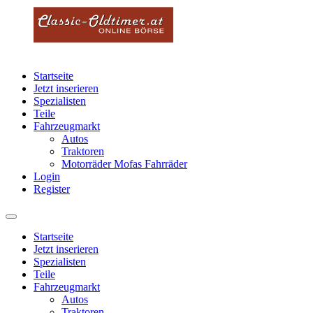
Startseite
Jetzt inserieren
Spezialisten
Teile
Fahrzeugmarkt
Autos
Traktoren
Motorräder Mofas Fahrräder
Login
Register
Startseite
Jetzt inserieren
Spezialisten
Teile
Fahrzeugmarkt
Autos
Traktoren