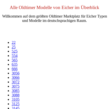
Alle Oldtimer Modelle von Eicher im Überblick
Willkommen auf dem größten Oldtimer Marktplatz für Eicher Typen
und Modelle im deutschsprachigen Raum.
22
25
525
554
565
635
666
3056
3066
3072
3075
3085
3088
3105
3125
3145