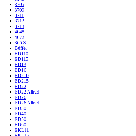
3705
3709
3711
3712
3713
4048
4072
365 S
Büffel
ED110
ED115
ED13
ED16
ED210
ED215
ED22
ED22 Allrad
ED26
ED26 Allrad
ED30
ED40
ED50
ED60
EKL11
EKL15