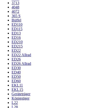
3713
4048
4072
365 S
Büffel
ED110
ED115
ED13
ED16
ED210
ED215
ED22
ED22 Allrad
ED26
ED26 Allrad
ED30
ED40
ED50
ED60
EKL11
EKL15
Geräteträger
Königstiger
L22
L28