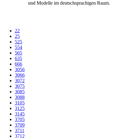
und Modelle im deutschsprachigen Raum.
22
25
525
554
565
635
666
3056
3066
3072
3075
3085
3088
3105
3125
3145
3705
3709
3711
3712