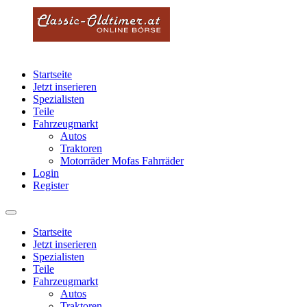
Startseite
Jetzt inserieren
Spezialisten
Teile
Fahrzeugmarkt
Autos
Traktoren
Motorräder Mofas Fahrräder
Login
Register
Startseite
Jetzt inserieren
Spezialisten
Teile
Fahrzeugmarkt
Autos
Traktoren