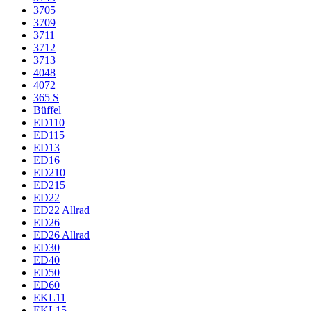
3705
3709
3711
3712
3713
4048
4072
365 S
Büffel
ED110
ED115
ED13
ED16
ED210
ED215
ED22
ED22 Allrad
ED26
ED26 Allrad
ED30
ED40
ED50
ED60
EKL11
EKL15