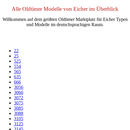
Alle Oldtimer Modelle von Eicher im Überblick
Willkommen auf dem größten Oldtimer Marktplatz für Eicher Typen
und Modelle im deutschsprachigen Raum.
22
25
525
554
565
635
666
3056
3066
3072
3075
3085
3088
3105
3125
3145