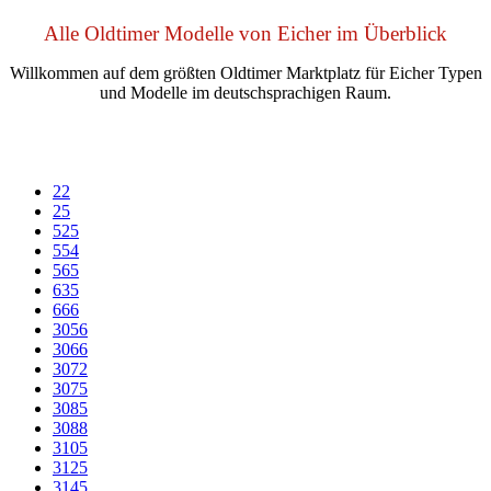
Alle Oldtimer Modelle von Eicher im Überblick
Willkommen auf dem größten Oldtimer Marktplatz für Eicher Typen
und Modelle im deutschsprachigen Raum.
22
25
525
554
565
635
666
3056
3066
3072
3075
3085
3088
3105
3125
3145