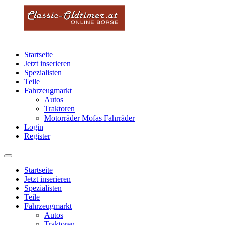
Startseite
Jetzt inserieren
Spezialisten
Teile
Fahrzeugmarkt
Autos
Traktoren
Motorräder Mofas Fahrräder
Login
Register
Startseite
Jetzt inserieren
Spezialisten
Teile
Fahrzeugmarkt
Autos
Traktoren