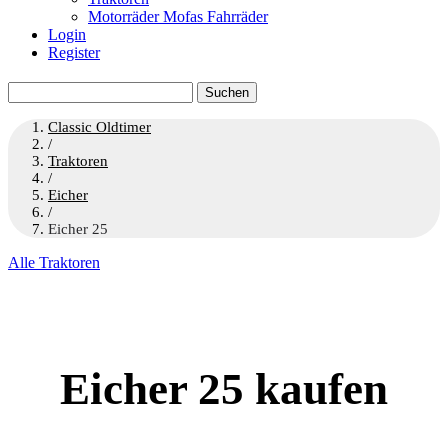
Motorräder Mofas Fahrräder
Login
Register
Suchen
nach:
Classic Oldtimer
/
Traktoren
/
Eicher
/
Eicher 25
Alle Traktoren
Eicher 25 kaufen