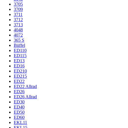
3705
3709
3711
3712
3713
4048
4072
365 S
Büffel
ED110
ED115
ED13
ED16
ED210
ED215
ED22
ED22 Allrad
ED26
ED26 Allrad
ED30
ED40
ED50
ED60
EKL11
EKL15