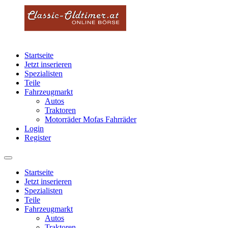
Startseite
Jetzt inserieren
Spezialisten
Teile
Fahrzeugmarkt
Autos
Traktoren
Motorräder Mofas Fahrräder
Login
Register
Startseite
Jetzt inserieren
Spezialisten
Teile
Fahrzeugmarkt
Autos
Traktoren