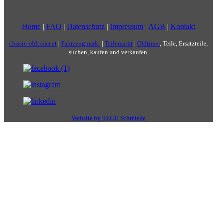
Home
|
FAQ
|
Datenschutz
|
Impressum
|
AGB
|
Kontakt
classic-oldtimer.at
|
Fahrzeugmarkt
|
Teilemarkt
|
Oldtimer
, Teile, Ersatzteile,
suchen, kaufen und verkaufen.
Website by TECH Schmiede