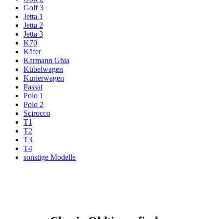
Golf 3
Jetta 1
Jetta 2
Jetta 3
K70
Käfer
Karmann Ghia
Kübelwagen
Kurierwagen
Passat
Polo 1
Polo 2
Scirocco
T1
T2
T3
T4
sonstige Modelle