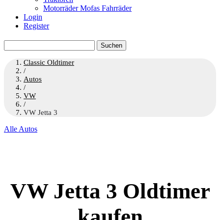
Motorräder Mofas Fahrräder
Login
Register
Suchen
nach:
Classic Oldtimer
/
Autos
/
VW
/
VW Jetta 3
Alle Autos
VW Jetta 3 Oldtimer
kaufen