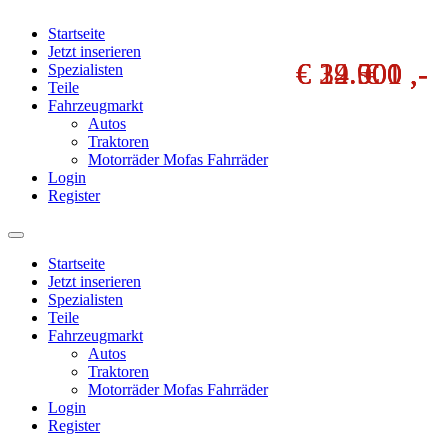
Startseite
Jetzt inserieren
€ 39.900 ,-
€ 22.000 ,-
€ 14.500 ,-
€ 1 ,-
€ 1 ,-
Spezialisten
Teile
Fahrzeugmarkt
Autos
Traktoren
Motorräder Mofas Fahrräder
Login
Register
Startseite
Jetzt inserieren
Spezialisten
Teile
Fahrzeugmarkt
Autos
Traktoren
Motorräder Mofas Fahrräder
Login
Register