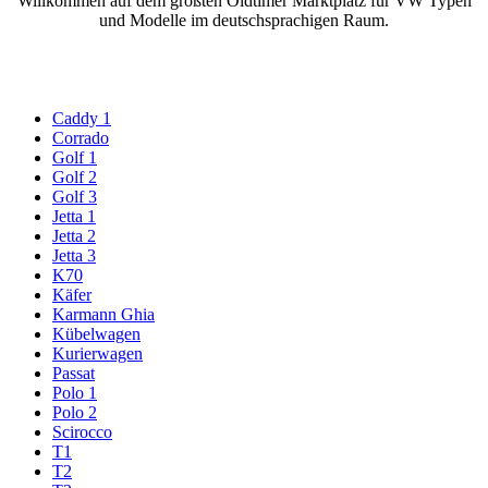
Willkommen auf dem größten Oldtimer Marktplatz für VW Typen
und Modelle im deutschsprachigen Raum.
Caddy 1
Corrado
Golf 1
Golf 2
Golf 3
Jetta 1
Jetta 2
Jetta 3
K70
Käfer
Karmann Ghia
Kübelwagen
Kurierwagen
Passat
Polo 1
Polo 2
Scirocco
T1
T2