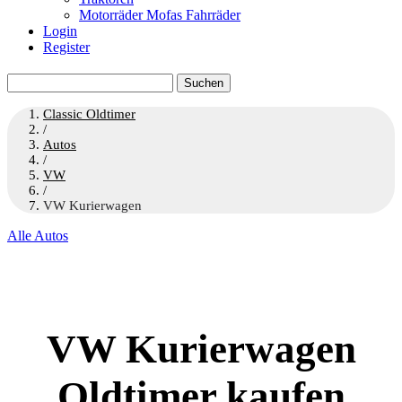
Motorräder Mofas Fahrräder
Login
Register
Suchen
nach:
Classic Oldtimer
/
Autos
/
VW
/
VW Kurierwagen
Alle Autos
VW Kurierwagen
Oldtimer kaufen