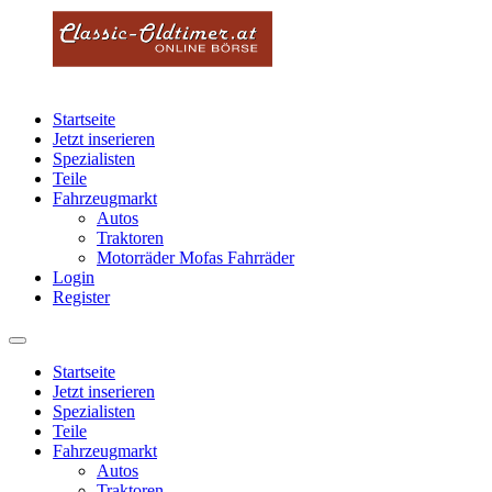
Startseite
Jetzt inserieren
Spezialisten
Teile
Fahrzeugmarkt
Autos
Traktoren
Motorräder Mofas Fahrräder
Login
Register
Startseite
Jetzt inserieren
Spezialisten
Teile
Fahrzeugmarkt
Autos
Traktoren