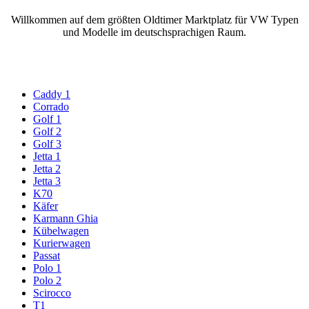
Willkommen auf dem größten Oldtimer Marktplatz für VW Typen
und Modelle im deutschsprachigen Raum.
Caddy 1
Corrado
Golf 1
Golf 2
Golf 3
Jetta 1
Jetta 2
Jetta 3
K70
Käfer
Karmann Ghia
Kübelwagen
Kurierwagen
Passat
Polo 1
Polo 2
Scirocco
T1