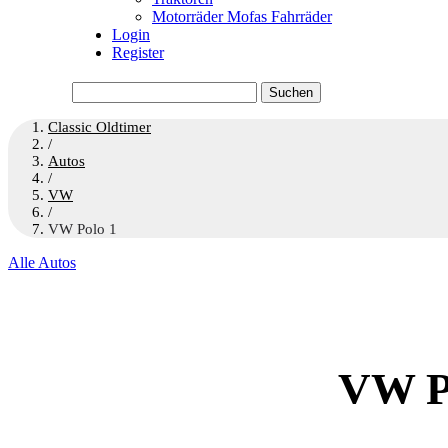
Motorräder Mofas Fahrräder
Login
Register
Suchen
nach:
Classic Oldtimer
/
Autos
/
VW
/
VW Polo 1
Alle Autos
VW Po