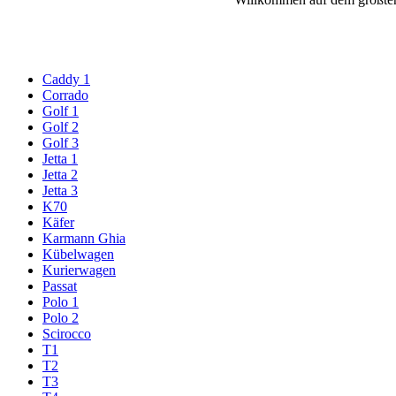
Caddy 1
Corrado
Golf 1
Golf 2
Golf 3
Jetta 1
Jetta 2
Jetta 3
K70
Käfer
Karmann Ghia
Kübelwagen
Kurierwagen
Passat
Polo 1
Polo 2
Scirocco
T1
T2
T3